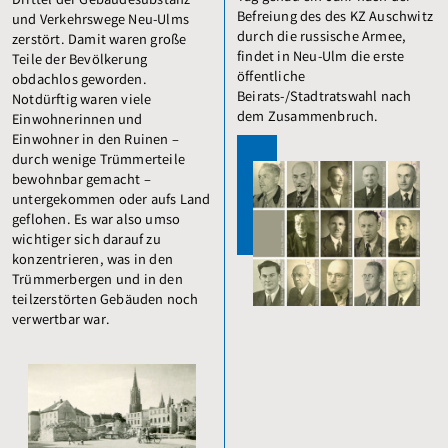
Drittel der Gebäudesubstanz
Befreiung des des KZ Auschwitz
und Verkehrswege Neu-Ulms
durch die russische Armee,
zerstört. Damit waren große
findet in Neu-Ulm die erste
Teile der Bevölkerung
öffentliche
obdachlos geworden.
Beirats-/Stadtratswahl nach
Notdürftig waren viele
dem Zusammenbruch.
Einwohnerinnen und
Einwohner in den Ruinen –
durch wenige Trümmerteile
bewohnbar gemacht –
untergekommen oder aufs Land
geflohen. Es war also umso
wichtiger sich darauf zu
konzentrieren, was in den
Trümmerbergen und in den
teilzerstörten Gebäuden noch
verwertbar war.