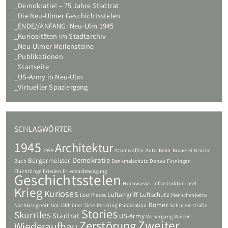
Demokratie! – 75 Jahre Stadtrat
Die Neu-Ulmer Geschichtsstelen
ENDE//ANFANG: Neu-Ulm 1945
Kuriositäten im Stadtarchiv
Neu-Ulmer Meilensteine
Publikationen
Startseite
US-Army in Neu-Ulm
Virtueller Spaziergang
SCHLAGWÖRTER
1945
Architektur
1999
Atomwaffen
Auto
Bahn
Brauerei
Brücke
Demokratie
Bürgermeister
Buch
Denkmalschutz
Donau
Finningen
Flüchtlinge
Frieden
Friedensbewegung
Geschichtsstelen
Hochwasser
Infrastruktur
Insel
Krieg
Kurioses
Luftangriff
Luftschutz
Lost Places
Menschenkette
Römer
Nachkriegszeit
Not
Oldtimer
Orte
Pershing
Publikation
Schützenstraße
Stories
Skurriles
Stadtrat
US-Army
Versorgung
Wasser
Zweiter
Zerstörung
Wiederaufbau