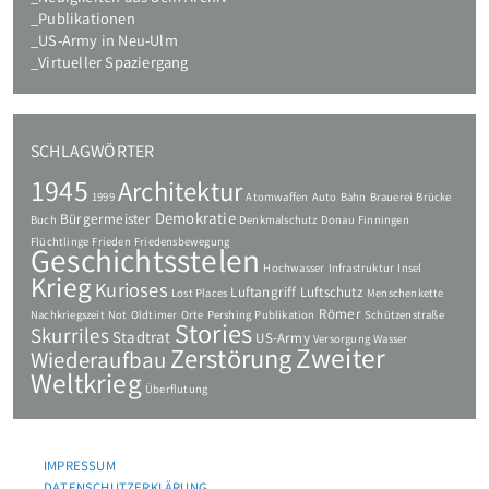
Publikationen
US-Army in Neu-Ulm
Virtueller Spaziergang
SCHLAGWÖRTER
1945
Architektur
1999
Atomwaffen
Auto
Bahn
Brauerei
Brücke
Demokratie
Bürgermeister
Buch
Denkmalschutz
Donau
Finningen
Flüchtlinge
Frieden
Friedensbewegung
Geschichtsstelen
Hochwasser
Infrastruktur
Insel
Krieg
Kurioses
Luftangriff
Luftschutz
Lost Places
Menschenkette
Römer
Nachkriegszeit
Not
Oldtimer
Orte
Pershing
Publikation
Schützenstraße
Stories
Skurriles
Stadtrat
US-Army
Versorgung
Wasser
Zweiter
Zerstörung
Wiederaufbau
Weltkrieg
Überflutung
IMPRESSUM