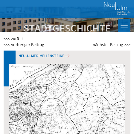
<<< zurück
Beitragsnavigation
<<< vorheriger Beitrag
nächster Beitrag >>>
NEU-ULMER MEILENSTEINE