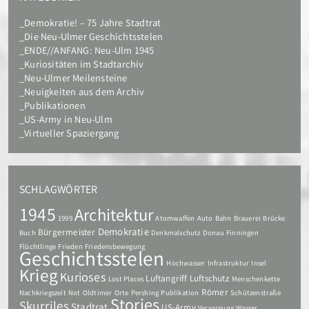
Demokratie! – 75 Jahre Stadtrat
Die Neu-Ulmer Geschichtsstelen
ENDE//ANFANG: Neu-Ulm 1945
Kuriositäten im Stadtarchiv
Neu-Ulmer Meilensteine
Neuigkeiten aus dem Archiv
Publikationen
US-Army in Neu-Ulm
Virtueller Spaziergang
SCHLAGWÖRTER
1945
Architektur
1999
Atomwaffen
Auto
Bahn
Brauerei
Brücke
Demokratie
Bürgermeister
Buch
Denkmalschutz
Donau
Finningen
Flüchtlinge
Frieden
Friedensbewegung
Geschichtsstelen
Hochwasser
Infrastruktur
Insel
Krieg
Kurioses
Luftangriff
Luftschutz
Lost Places
Menschenkette
Römer
Nachkriegszeit
Not
Oldtimer
Orte
Pershing
Publikation
Schützenstraße
Stories
Skurriles
Stadtrat
US-Army