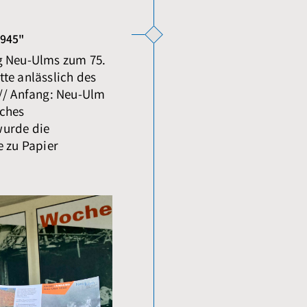
1945"
g Neu-Ulms zum 75.
te anlässlich des
 // Anfang: Neu-Ulm
iches
wurde die
e zu Papier