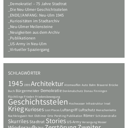
Demokratie! – 75 Jahre Stadtrat
Die Neu-Ulmer Geschichtsstelen
ENDE//ANFANG: Neu-Ulm 1945
Kuriositäten im Stadtarchiv
Neu-Ulmer Meilensteine
Neuigkeiten aus dem Archiv
Publikationen
US-Army in Neu-Ulm
Virtueller Spaziergang
SCHLAGWÖRTER
1945
Architektur
1999
Atomwaffen
Auto
Bahn
Brauerei
Brücke
Demokratie
Bürgermeister
Buch
Denkmalschutz
Donau
Finningen
Flüchtlinge
Frieden
Friedensbewegung
Geschichtsstelen
Hochwasser
Infrastruktur
Insel
Krieg
Kurioses
Luftangriff
Luftschutz
Lost Places
Menschenkette
Römer
Nachkriegszeit
Not
Oldtimer
Orte
Pershing
Publikation
Schützenstraße
Stories
Skurriles
Stadtrat
US-Army
Versorgung
Wasser