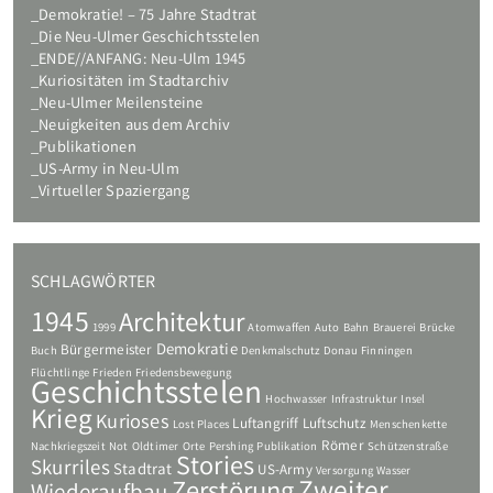
Demokratie! – 75 Jahre Stadtrat
Die Neu-Ulmer Geschichtsstelen
ENDE//ANFANG: Neu-Ulm 1945
Kuriositäten im Stadtarchiv
Neu-Ulmer Meilensteine
Neuigkeiten aus dem Archiv
Publikationen
US-Army in Neu-Ulm
Virtueller Spaziergang
SCHLAGWÖRTER
1945
Architektur
1999
Atomwaffen
Auto
Bahn
Brauerei
Brücke
Demokratie
Bürgermeister
Buch
Denkmalschutz
Donau
Finningen
Flüchtlinge
Frieden
Friedensbewegung
Geschichtsstelen
Hochwasser
Infrastruktur
Insel
Krieg
Kurioses
Luftangriff
Luftschutz
Lost Places
Menschenkette
Römer
Nachkriegszeit
Not
Oldtimer
Orte
Pershing
Publikation
Schützenstraße
Stories
Skurriles
Stadtrat
US-Army
Versorgung
Wasser