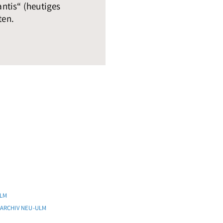
ntis“ (heutiges
ten.
LM
ARCHIV NEU-ULM