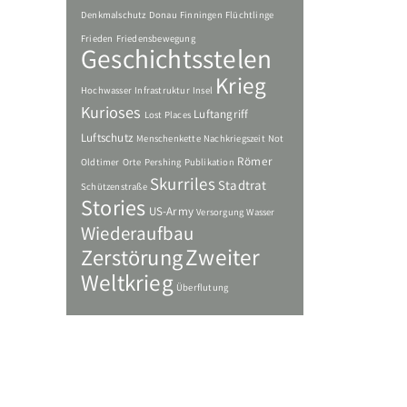
Denkmalschutz
Donau
Finningen
Flüchtlinge
Frieden
Friedensbewegung
Geschichtsstelen
Krieg
Hochwasser
Infrastruktur
Insel
Kurioses
Luftangriff
Lost Places
Luftschutz
Menschenkette
Nachkriegszeit
Not
Römer
Oldtimer
Orte
Pershing
Publikation
Skurriles
Stadtrat
Schützenstraße
Stories
US-Army
Versorgung
Wasser
Wiederaufbau
Zweiter
Zerstörung
Weltkrieg
Überflutung