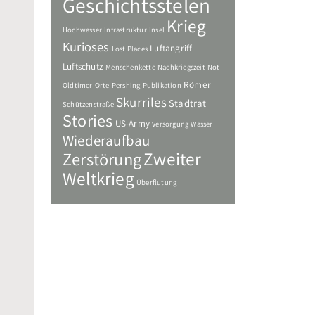
Geschichtsstelen
Krieg
Hochwasser
Infrastruktur
Insel
Kurioses
Luftangriff
Lost Places
Luftschutz
Menschenkette
Nachkriegszeit
Not
Römer
Oldtimer
Orte
Pershing
Publikation
Skurriles
Stadtrat
Schützenstraße
Stories
US-Army
Versorgung
Wasser
Wiederaufbau
Zweiter
Zerstörung
Weltkrieg
Überflutung