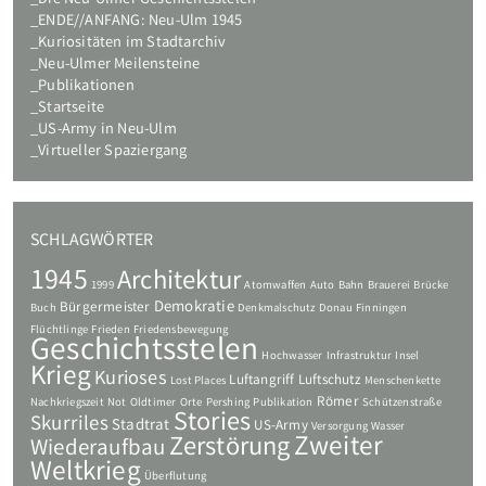
Die Neu-Ulmer Geschichtsstelen
ENDE//ANFANG: Neu-Ulm 1945
Kuriositäten im Stadtarchiv
Neu-Ulmer Meilensteine
Publikationen
Startseite
US-Army in Neu-Ulm
Virtueller Spaziergang
SCHLAGWÖRTER
1945
Architektur
1999
Atomwaffen
Auto
Bahn
Brauerei
Brücke
Demokratie
Bürgermeister
Buch
Denkmalschutz
Donau
Finningen
Flüchtlinge
Frieden
Friedensbewegung
Geschichtsstelen
Hochwasser
Infrastruktur
Insel
Krieg
Kurioses
Luftangriff
Luftschutz
Lost Places
Menschenkette
Römer
Nachkriegszeit
Not
Oldtimer
Orte
Pershing
Publikation
Schützenstraße
Stories
Skurriles
Stadtrat
US-Army
Versorgung
Wasser
Zweiter
Zerstörung
Wiederaufbau
Weltkrieg
Überflutung