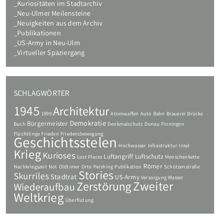
Kuriositäten im Stadtarchiv
Neu-Ulmer Meilensteine
Neuigkeiten aus dem Archiv
Publikationen
US-Army in Neu-Ulm
Virtueller Spaziergang
SCHLAGWÖRTER
1945
Architektur
1999
Atomwaffen
Auto
Bahn
Brauerei
Brücke
Demokratie
Bürgermeister
Buch
Denkmalschutz
Donau
Finningen
Flüchtlinge
Frieden
Friedensbewegung
Geschichtsstelen
Hochwasser
Infrastruktur
Insel
Krieg
Kurioses
Luftangriff
Luftschutz
Lost Places
Menschenkette
Römer
Nachkriegszeit
Not
Oldtimer
Orte
Pershing
Publikation
Schützenstraße
Stories
Skurriles
Stadtrat
US-Army
Versorgung
Wasser
Zweiter
Zerstörung
Wiederaufbau
Weltkrieg
Überflutung