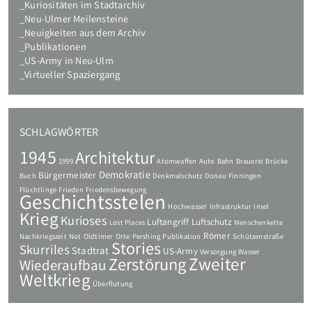
Kuriositäten im Stadtarchiv
Neu-Ulmer Meilensteine
Neuigkeiten aus dem Archiv
Publikationen
US-Army in Neu-Ulm
Virtueller Spaziergang
SCHLAGWÖRTER
1945
Architektur
1999
Atomwaffen
Auto
Bahn
Brauerei
Brücke
Demokratie
Bürgermeister
Buch
Denkmalschutz
Donau
Finningen
Flüchtlinge
Frieden
Friedensbewegung
Geschichtsstelen
Hochwasser
Infrastruktur
Insel
Krieg
Kurioses
Luftangriff
Luftschutz
Lost Places
Menschenkette
Römer
Nachkriegszeit
Not
Oldtimer
Orte
Pershing
Publikation
Schützenstraße
Stories
Skurriles
Stadtrat
US-Army
Versorgung
Wasser
Zweiter
Zerstörung
Wiederaufbau
Weltkrieg
Überflutung