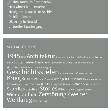
Kuriositäten im Stadtarchiv
Neu-Ulmer Meilensteine
Neuigkeiten aus dem Archiv
Publikationen
US-Army in Neu-Ulm
Virtueller Spaziergang
SCHLAGWÖRTER
1945
Architektur
1999
Atomwaffen
Auto
Bahn
Brauerei
Brücke
Demokratie
Bürgermeister
Buch
Denkmalschutz
Donau
Finningen
Flüchtlinge
Frieden
Friedensbewegung
Geschichtsstelen
Hochwasser
Infrastruktur
Insel
Krieg
Kurioses
Luftangriff
Luftschutz
Lost Places
Menschenkette
Römer
Nachkriegszeit
Not
Oldtimer
Orte
Pershing
Publikation
Schützenstraße
Stories
Skurriles
Stadtrat
US-Army
Versorgung
Wasser
Zweiter
Zerstörung
Wiederaufbau
Weltkrieg
Überflutung