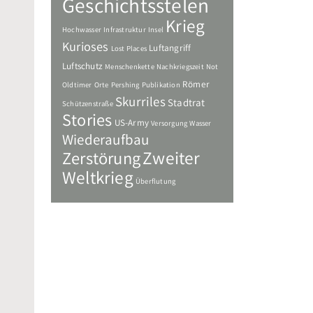
Geschichtsstelen
Krieg
Hochwasser
Infrastruktur
Insel
Kurioses
Luftangriff
Lost Places
Luftschutz
Menschenkette
Nachkriegszeit
Not
Römer
Oldtimer
Orte
Pershing
Publikation
Skurriles
Stadtrat
Schützenstraße
Stories
US-Army
Versorgung
Wasser
Wiederaufbau
Zweiter
Zerstörung
Weltkrieg
Überflutung