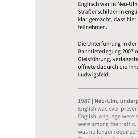
Englisch war in Neu-Ul
Straßenschilder in eng
klar gemacht, dass hie
teilnehmen.
Die Unterführung in der
Bahntieferlegung 2007 n
Gleisführung, verlagert
öffnete dadurch die In
Ludwigsfeld.
1987 | Neu-Ulm, under
English was ever present
English language were a
were among the traffic
was no longer required 