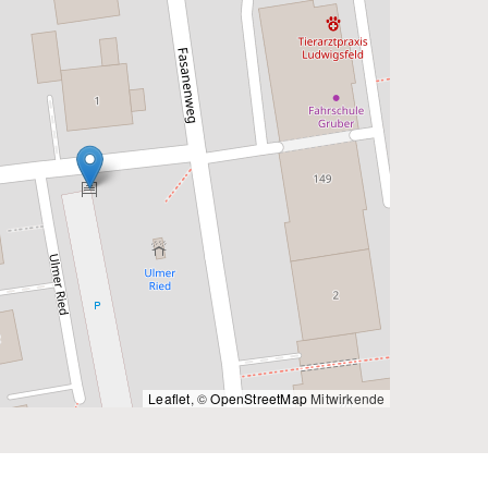
Leaflet
, ©
OpenStreetMap
Mitwirkende