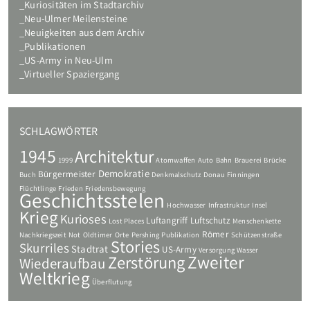
Kuriositäten im Stadtarchiv
Neu-Ulmer Meilensteine
Neuigkeiten aus dem Archiv
Publikationen
US-Army in Neu-Ulm
Virtueller Spaziergang
SCHLAGWÖRTER
1945
Architektur
1999
Atomwaffen
Auto
Bahn
Brauerei
Brücke
Demokratie
Bürgermeister
Buch
Denkmalschutz
Donau
Finningen
Flüchtlinge
Frieden
Friedensbewegung
Geschichtsstelen
Hochwasser
Infrastruktur
Insel
Krieg
Kurioses
Luftangriff
Luftschutz
Lost Places
Menschenkette
Römer
Nachkriegszeit
Not
Oldtimer
Orte
Pershing
Publikation
Schützenstraße
Stories
Skurriles
Stadtrat
US-Army
Versorgung
Wasser
Zweiter
Zerstörung
Wiederaufbau
Weltkrieg
Überflutung