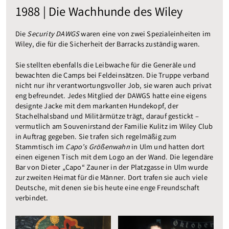
1988 | Die Wachhunde des Wiley
Die
Security DAWGS
waren eine von zwei Spezialeinheiten im
Wiley, die für die Sicherheit der Barracks zuständig waren.
Sie stellten ebenfalls die Leibwache für die Generäle und
bewachten die Camps bei Feldeinsätzen. Die Truppe verband
nicht nur ihr verantwortungsvoller Job, sie waren auch privat
eng befreundet. Jedes Mitglied der DAWGS hatte eine eigens
designte Jacke mit dem markanten Hundekopf, der
Stachelhalsband und Militärmütze trägt, darauf gestickt –
vermutlich am Souvenirstand der Familie Kulitz im Wiley Club
in Auftrag gegeben. Sie trafen sich regelmäßig zum
Stammtisch im
Capo’s Größenwahn
in Ulm und hatten dort
einen eigenen Tisch mit dem Logo an der Wand. Die legendäre
Bar von Dieter „Capo“ Zauner in der Platzgasse in Ulm wurde
zur zweiten Heimat für die Männer. Dort trafen sie auch viele
Deutsche, mit denen sie bis heute eine enge Freundschaft
verbindet.