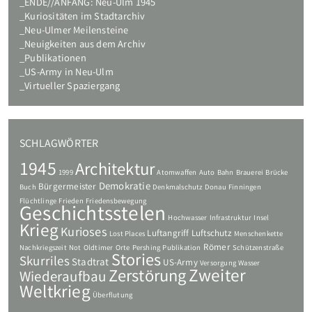
ENDE//ANFANG: Neu-Ulm 1945
Kuriositäten im Stadtarchiv
Neu-Ulmer Meilensteine
Neuigkeiten aus dem Archiv
Publikationen
US-Army in Neu-Ulm
Virtueller Spaziergang
SCHLAGWÖRTER
1945
Architektur
1999
Atomwaffen
Auto
Bahn
Brauerei
Brücke
Demokratie
Bürgermeister
Buch
Denkmalschutz
Donau
Finningen
Flüchtlinge
Frieden
Friedensbewegung
Geschichtsstelen
Hochwasser
Infrastruktur
Insel
Krieg
Kurioses
Luftangriff
Luftschutz
Lost Places
Menschenkette
Römer
Nachkriegszeit
Not
Oldtimer
Orte
Pershing
Publikation
Schützenstraße
Stories
Skurriles
Stadtrat
US-Army
Versorgung
Wasser
Zweiter
Zerstörung
Wiederaufbau
Weltkrieg
Überflutung