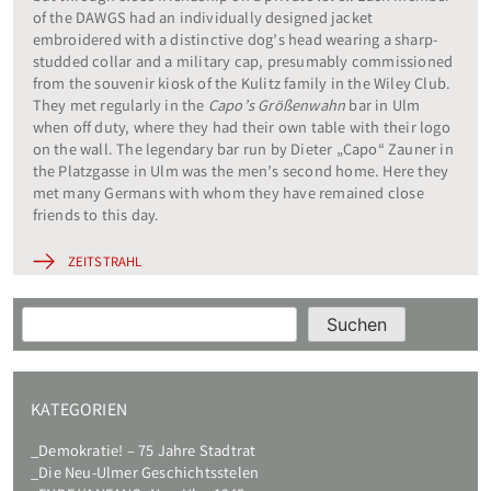
of the DAWGS had an individually designed jacket
embroidered with a distinctive dog’s head wearing a sharp-
studded collar and a military cap, presumably commissioned
from the souvenir kiosk of the Kulitz family in the Wiley Club.
They met regularly in the
Capo’s Größenwahn
bar in Ulm
when off duty, where they had their own table with their logo
on the wall. The legendary bar run by Dieter „Capo“ Zauner in
the Platzgasse in Ulm was the men’s second home. Here they
met many Germans with whom they have remained close
friends to this day.
ZEITSTRAHL
Suchen
Suchen
KATEGORIEN
Demokratie! – 75 Jahre Stadtrat
Die Neu-Ulmer Geschichtsstelen