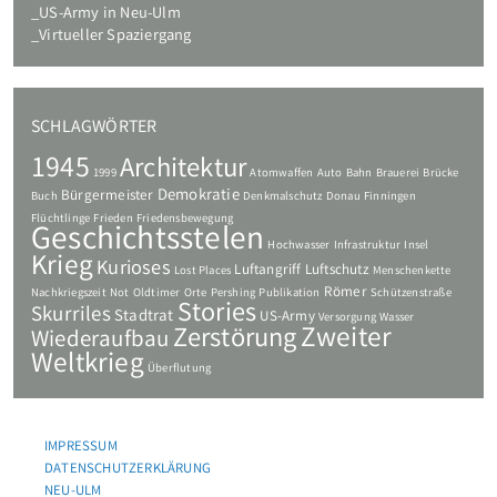
US-Army in Neu-Ulm
Virtueller Spaziergang
SCHLAGWÖRTER
1945
Architektur
1999
Atomwaffen
Auto
Bahn
Brauerei
Brücke
Demokratie
Bürgermeister
Buch
Denkmalschutz
Donau
Finningen
Flüchtlinge
Frieden
Friedensbewegung
Geschichtsstelen
Hochwasser
Infrastruktur
Insel
Krieg
Kurioses
Luftangriff
Luftschutz
Lost Places
Menschenkette
Römer
Nachkriegszeit
Not
Oldtimer
Orte
Pershing
Publikation
Schützenstraße
Stories
Skurriles
Stadtrat
US-Army
Versorgung
Wasser
Zweiter
Zerstörung
Wiederaufbau
Weltkrieg
Überflutung
IMPRESSUM
DATENSCHUTZERKLÄRUNG
NEU-ULM