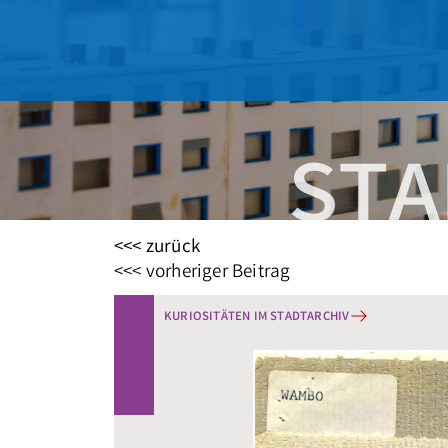
<<< zurück
Beitragsnavigation
<<< vorheriger Beitrag
KURIOSITÄTEN IM STADTARCHIV