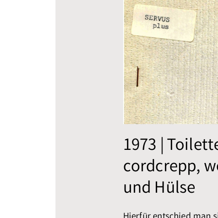
1973 | Toilett
cordcrepp, w
und Hülse
Hierfür entschied man s