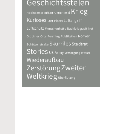
Geschichtsstelen
Krieg
Hochwasser
Infrastruktur
Insel
Kurioses
Luftangriff
Lost Places
Luftschutz
Menschenkette
Nachkriegszeit
Not
Römer
Oldtimer
Orte
Pershing
Publikation
Skurriles
Stadtrat
Schützenstraße
Stories
US-Army
Versorgung
Wasser
Wiederaufbau
Zweiter
Zerstörung
Weltkrieg
Überflutung